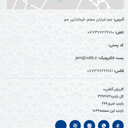
آدرس:
جم-خیابان معلم- فرمانداری جم
تلفن:
077376226180
کد پستی:
.
پست الکترونیک:
jam@ostb.ir
فکس:
077376226181
کاربران آنلاین
0
کل بازدید
326974
بازدید امروز
269
بازدید این صفحه
1049