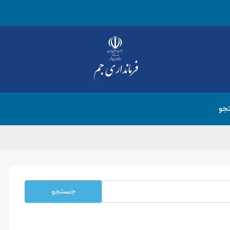
جو
جستجو