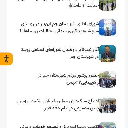
حمایت از دامداران
شورای اداری شهرستان جم این‌بار در روستای
سرچشمه؛ پیگیری میدانی مطالبات روستاها با
محور توسعه متوازن
آغاز ثبت‌نام داوطلبان شوراهای اسلامی روستا
در شهرستان جم
حضور پرشور مردم شهرستان جم در
راهپیمایی۲۲بهمن
افتتاح سنگ‌فرش معابر، خیابان سلامت و زمین
چمن مصنوعی در ایام دهه فجر
تقویت زیرساخت برق و توسعه خدمات درمانی