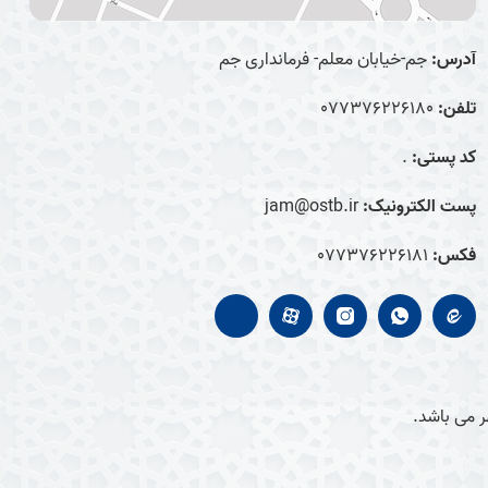
آدرس:
جم-خیابان معلم- فرمانداری جم
تلفن:
077376226180
کد پستی:
.
پست الکترونیک:
jam@ostb.ir
فکس:
077376226181
 می باشد.