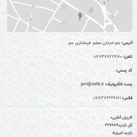
آدرس:
جم-خیابان معلم- فرمانداری جم
تلفن:
077376226180
کد پستی:
.
پست الکترونیک:
jam@ostb.ir
فکس:
077376226181
کاربران آنلاین
0
کل بازدید
326979
بازدید امروز
5