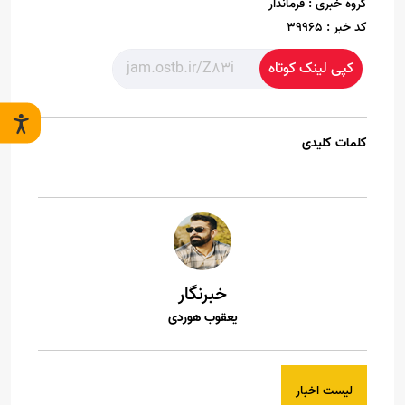
گروه خبری :
فرماندار
کد خبر :
39965
کپی لینک کوتاه
کلمات کلیدی
خبرنگار
یعقوب هوردی
لیست اخبار