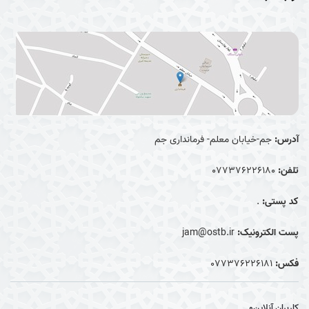
آدرس:
جم-خیابان معلم- فرمانداری جم
تلفن:
077376226180
کد پستی:
.
پست الکترونیک:
jam@ostb.ir
فکس:
077376226181
کاربران آنلاین
0